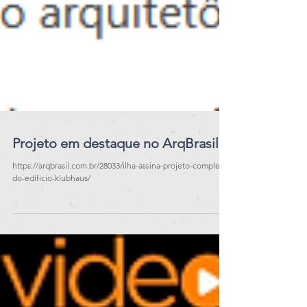
Projeto em destaque no ArqBrasil!
https://arqbrasil.com.br/28033/ilha-assina-projeto-completo-
do-edificio-klubhaus/