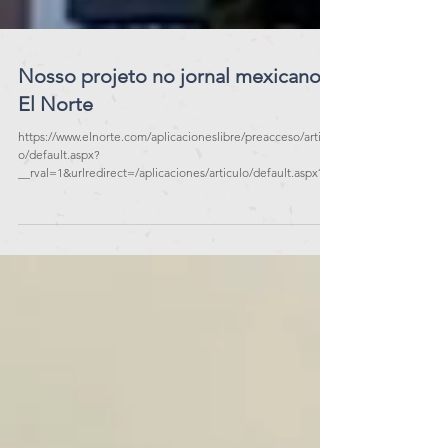
Nosso projeto no jornal mexicano
El Norte
https://www.elnorte.com/aplicacioneslibre/preacceso/articul
o/default.aspx?
__rval=1&urlredirect=/aplicaciones/articulo/default.aspx?
id=2648412&referer=-
-7d616165662f3a3a6262623b727a7a7279703b767a783a--