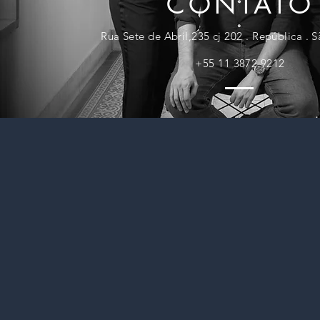
CONTATO
Rua Sete de Abril,235 cj 202 . República . 
+55 11 3872.9212