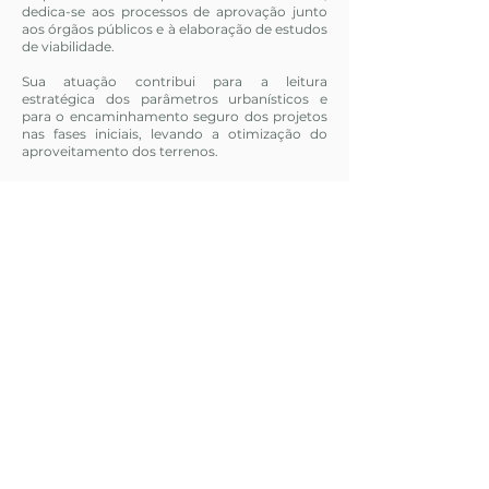
dedica-se aos processos de aprovação junto
aos órgãos públicos e à elaboração de estudos
de viabilidade.
Sua atuação contribui para a leitura
estratégica dos parâmetros urbanísticos e
para o encaminhamento seguro dos projetos
nas fases iniciais, levando a otimização do
aproveitamento dos terrenos.
MICHEL
STEIN
Arquiteto formado pela FAU Mackenzie em