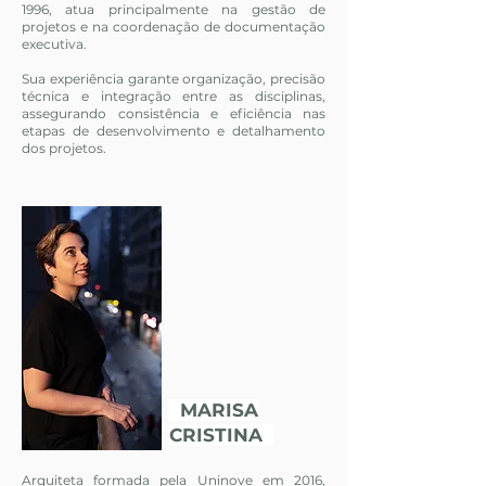
1996, atua principalmente na gestão de
projetos e na coordenação de documentação
executiva.
Sua experiência garante organização, precisão
técnica e integração entre as disciplinas,
assegurando consistência e eficiência nas
etapas de desenvolvimento e detalhamento
dos projetos.
MARISA
CRISTINA
Arquiteta formada pela Uninove em 2016,