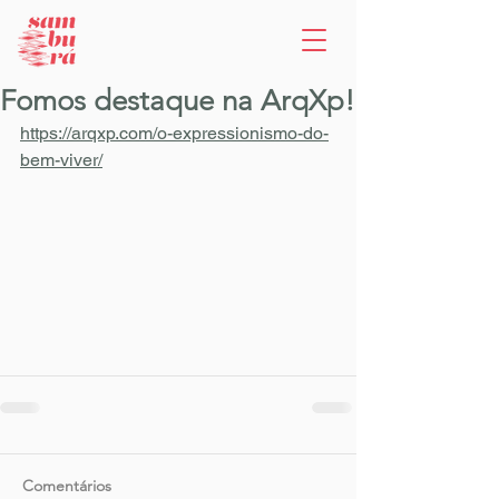
Fomos destaque na ArqXp!
https://arqxp.com/o-expressionismo-do-
bem-viver/
Comentários