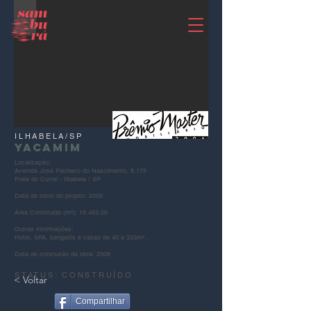
ILHABELA/SP
YACAMIM
Localização:
Avenida José Pacheco do Nascimento, 8.175
Praia do Curral - Ilhabela / SP
Data de início do projeto: 2005
Área Construída (m²): 19.453,00
Outras informações:
Hotel, SPA, bangalôs e casas de 40 a 333m² .
Data de conclusão da obra: 2009
STATUS: CONSTRUÍDO
< Voltar
Compartilhar