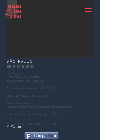
SÃO PAULO
wecare
Localização:
Rua Fábia, 956 - 1ºandar
Vila Romana - São Paulo / SP
Data de início do projeto: julho 2016
Área Reformada (m²): 130,00m²
Outras informações:
Projeto de arquitetura de interiores de uma startup.
Data de conclusão da obra: agosto 2016
STATUS: FINALIZADO
< Voltar
Compartilhar