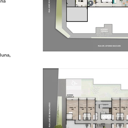
ana
luna,