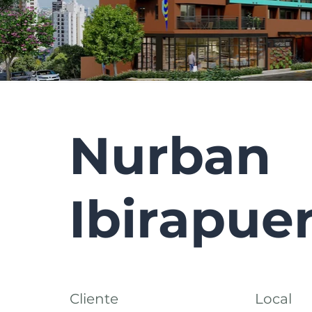
Nurban
Ibirapue
Cliente
Local