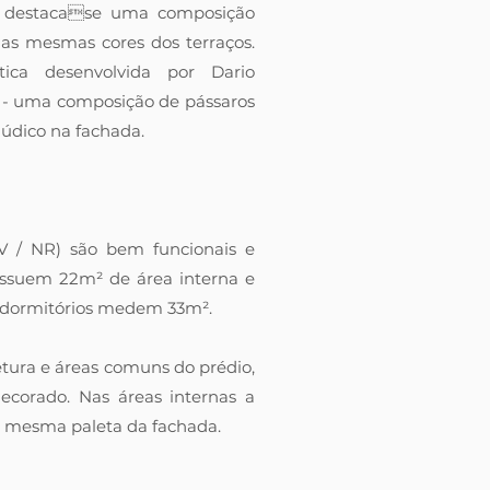
is, destacase uma composição
as mesmas cores dos terraços.
tica desenvolvida por Dario
a - uma composição de pássaros
údico na fachada.
V / NR) são bem funcionais e
possuem 22m² de área interna e
 dormitórios medem 33m².
etura e áreas comuns do prédio,
corado. Nas áreas internas a
a mesma paleta da fachada.