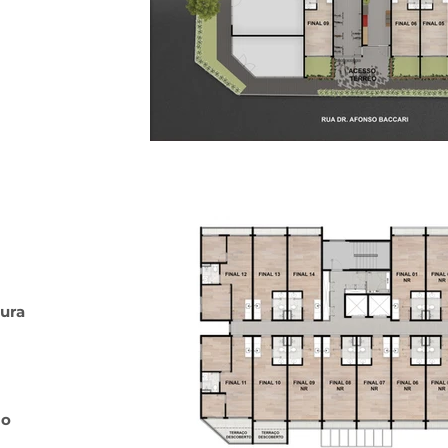
tura
mo