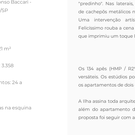
nso Baccari -
"predinho". Nas latera
a/SP
de cachepôs metálicos n
Uma intervenção artís
Felicíssimo rouba a cen
que imprimiu um toque l
21 m²
 3.358
Os 134 apês (HMP / R2
versáteis. Os estúdios 
tos: 24 a
os apartamentos de dois
A Ilha assina toda arquit
jas na esquina
além do apartamento de
proposta foi seguir com 