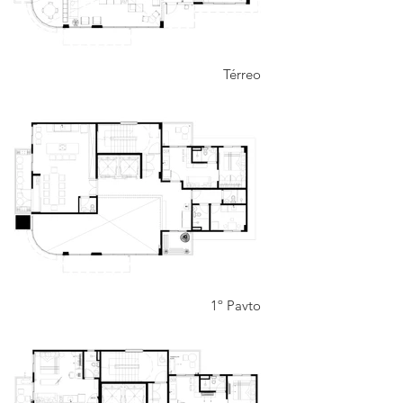
Térreo
1º Pavto